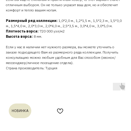
отличным выбором. Он не только украсит ваш дом, но и обеспечит
комфорт и тепло вашим ногам.
Размерный ряд коллекции:
1,0*2,0 м., 1,2*1,5 м., 1,5*2,3 м., 1,5*3,0
м., 1,5*4,0 м., 2,0*3,0 м., 2,0*4,0 м., 2,5*3,5 м., 3,0*4,0 м., 3,0*5,0 м.
Плотность ворса:
720 000 узл/м2
Высота ворса:
8 мм.
Если у нас в наличии нет нужного размера, вы можете уточнить о
заказе подходящего Вам из размерного ряда коллекции. Получить
консультацию можно любым удобным для Вас способом (звонок/
мессенджер/личное посещение отдела).
Страна производитель: Турция
НОВИНКА