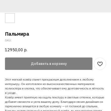
Пальмира
SKU:
12950,00
р.
Добавить в корзину
Этот мягкий ковёр станет прекрасным дополнением к любому
интерьеру. Он изготовлен из высококачественных материалов:
полиэстера и хлопка, что обеспечивает ему долговечность и лёгкость
в уходе.
Ковёр имеет приятную на ощупь текстуру и светлые оттенки, которые
добавят свежести и уюта вашему дому. Благодаря своим дизайнам он
гармонично впишется в любую комнату — от гостиной до спальни.
Если вы ищете стильный и практичный ковёр, то этот вариант станет