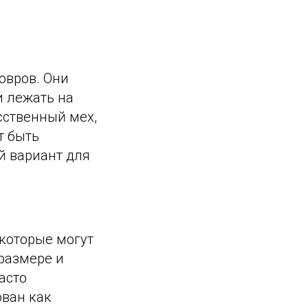
овров. Они
и лежать на
сственный мех,
т быть
й вариант для
 которые могут
размере и
асто
ован как