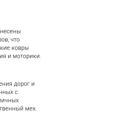
анесены
ов, что
акие ковры
ия и моторики.
ения дорог и
нных с
зличных
ственный мех.