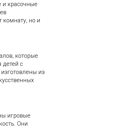
е и красочные
оев
 комнату, но и
алов, которые
 детей с
 изготовлены из
скусственных
ены игровые
кость. Они