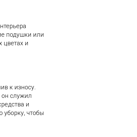
интерьера
ие подушки или
х цветах и
ив к износу.
ы он служил
средства и
 уборку, чтобы