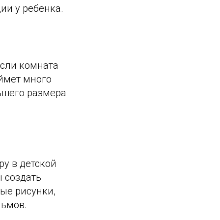
ии у ребенка.
Если комната
аймет много
ьшего размера
ру в детской
ы создать
ые рисунки,
льмов.